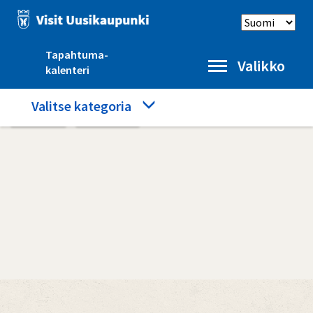
Hyppää
Select
pääsisältöön
language
Tapahtuma-
Valikko
kalenteri
Category
Valitse kategoria
Etusivu
Katujuna
menu