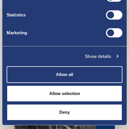
Statistics
Kulttuuripolku Uudessakaupungissa
NÄE JA KOE
Marketing
Show details
Allow all
Allow selection
Elokuvateatteri Kuvala
NÄE JA KOE
Deny