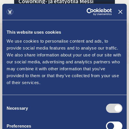
Coworking- ja etätyötila Messi
NÄE JA KOE
This website uses cookies
We use cookies to personalise content and ads, to
provide social media features and to analyse our traffic.
We also share information about your use of our site with
our social media, advertising and analytics partners who
Kasarminlahden esteetön
may combine it with other information that you’ve
luontopolku ja lintulava
provided to them or that they’ve collected from your use
NÄE JA KOE
of their services.
Consent
Necessary
Selection
Preferences