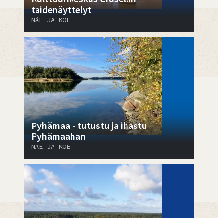
taidenäyttelyt
NÄE JA KOE
Pyhämaa - tutustu ja ihastu
Pyhämaahan
NÄE JA KOE