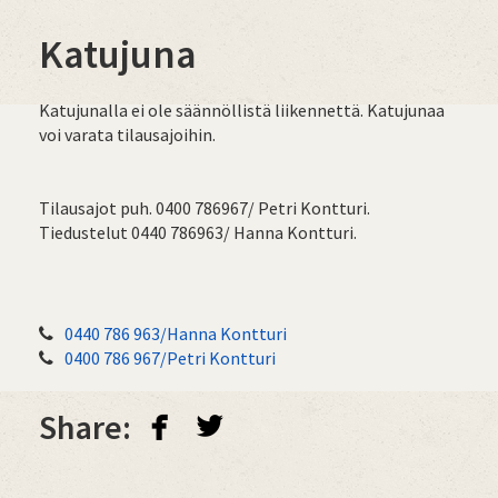
Katujuna
Katujunalla ei ole säännöllistä liikennettä. Katujunaa
voi varata tilausajoihin.
Tilausajot puh. 0400 786967/ Petri Kontturi.
Tiedustelut 0440 786963/ Hanna Kontturi.
0440 786 963/Hanna Kontturi
0400 786 967/Petri Kontturi
facebook
twitterbird
Share: