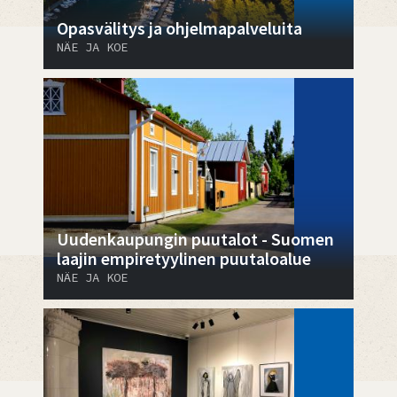
Opasvälitys ja ohjelmapalveluita
NÄE JA KOE
Uudenkaupungin puutalot - Suomen
laajin empiretyylinen puutaloalue
NÄE JA KOE