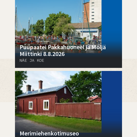
Puupaatei Pakkahuoneel ja Möljä
Miittinki 8.8.2026
NÄE JA KOE
Merimiehenkotimuseo