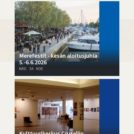
Merefestit - kesän aloitusjuhla
5.-6.6.2026
NÄE JA KOE
Kulttuurikeskus Crusellin