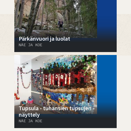
Pärkänvuori ja luolat
NÄE JA KOE
Tupsula - tuhansien tupsujen -
näyttely
NÄE JA KOE