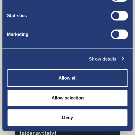
Statistics
Marketing
Vakka-Suomen musiikkiopisto
Show details
NÄE JA KOE
Allow all
Allow selection
Deny
Kulttuurikeskus Crusellin
taidenäyttelyt