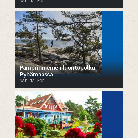
NÄE JA KOE
Pamprinniemen luontopolku
Pyhämaassa
NÄE JA KOE