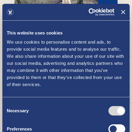
Hiujärven luontopolku
This website uses cookies
NÄE JA KOE
We use cookies to personalise content and ads, to
provide social media features and to analyse our traffic.
We also share information about your use of our site with
our social media, advertising and analytics partners who
may combine it with other information that you’ve
provided to them or that they’ve collected from your use
of their services.
Puupaatei Pakkahuoneel ja Möljä
Consent
Miittinki 8.8.2026
Necessary
Selection
NÄE JA KOE
Preferences