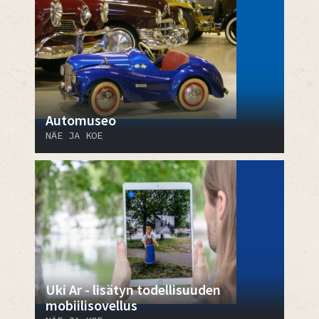
Automuseo
NÄE JA KOE
Uki Ar - lisätyn todellisuuden
mobiilisovellus