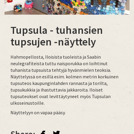
Tupsula - tuhansien
tupsujen -näyttely
Hahmopellosta, Iloisista tuoleista ja Saabin
neulegrafiteista tuttu naisporukka on loihtinut
tuhanista tupsuista tehtyjä hyvänmielen teoksia.
Näyttelyssä on esillä esim. kolmen metrin korkuinen
tupsuteos kaupunginlahden rannasta ja torilta,
tupsukukkia ja ihastuttavia jakkaroita. Iloiset
tupsuteokset ovat levittäytyneet myös Tupsulan
ulkoseinustoille.
Näyttelyyn on vapaa pääsy.
facebook
twitterbird
Share: